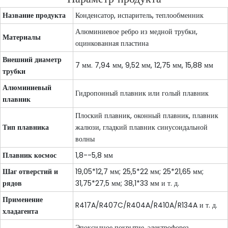
Название продукта
Конденсатор, испаритель, теплообменник
Алюминиевое ребро из медной трубки,
Материалы
оцинкованная пластина
Внешний диаметр
7 мм. 7,94 мм, 9,52 мм, 12,75 мм, 15,88 мм
трубки
Алюминиевый
Гидропонный плавник или голый плавник
плавник
Плоский плавник, оконный плавник, плавник
Тип плавника
жалюзи, гладкий плавник синусоидальной
волны
Плавник космос
1,8--5,8 мм
Шаг отверстий и
19,05*12,7 мм; 25,5*22 мм; 25*21,65 мм;
рядов
31,75*27,5 мм; 38,1*33 мм и т. д.
Применение
R417A/R407C/R404A/R410A/R134A и т. д.
хладагента
Эпоксидное покрытие, электрофорез,