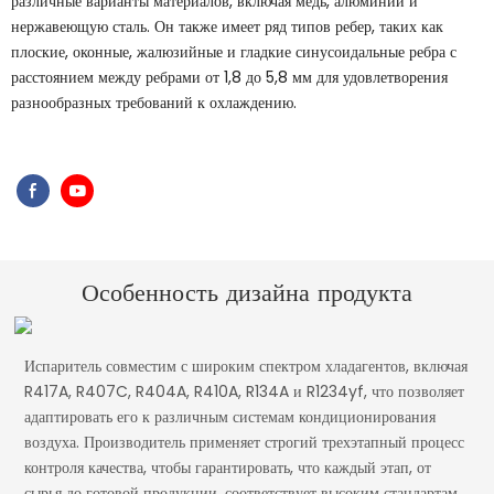
различные варианты материалов, включая медь, алюминий и
нержавеющую сталь. Он также имеет ряд типов ребер, таких как
плоские, оконные, жалюзийные и гладкие синусоидальные ребра с
расстоянием между ребрами от 1,8 до 5,8 мм для удовлетворения
разнообразных требований к охлаждению.
Особенность дизайна продукта
Испаритель совместим с широким спектром хладагентов, включая
R417A, R407C, R404A, R410A, R134A и R1234yf, что позволяет
адаптировать его к различным системам кондиционирования
воздуха. Производитель применяет строгий трехэтапный процесс
контроля качества, чтобы гарантировать, что каждый этап, от
сырья до готовой продукции, соответствует высоким стандартам.