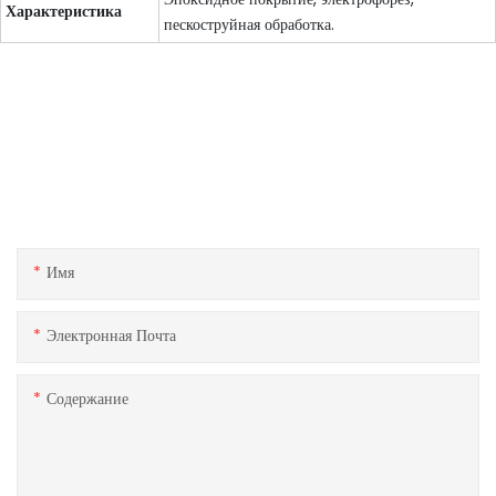
Характеристика
пескоструйная обработка.
Связаться с нами
Если у вас есть какие-либо вопросы о наших продуктах или
услугах, не стесняйтесь обращаться к команде обслуживания
клиентов.
Имя
Электронная Почта
Содержание