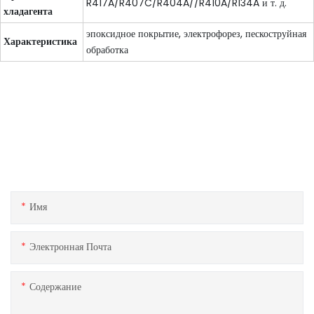
R417A/R407C/R404A//R410A/R134A и т. д.
хладагента
эпоксидное покрытие, электрофорез, пескоструйная
Характеристика
обработка
Связаться с нами
Если у вас есть какие-либо вопросы о наших продуктах или
услугах, не стесняйтесь обращаться к команде обслуживания
клиентов.
Имя
Электронная Почта
Содержание