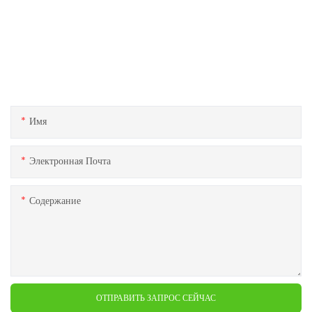
Связаться с нами
Если у вас есть какие-либо вопросы о наших продуктах или
услугах, не стесняйтесь обращаться к команде обслуживания
клиентов.
Имя
Электронная Почта
Содержание
ОТПРАВИТЬ ЗАПРОС СЕЙЧАС