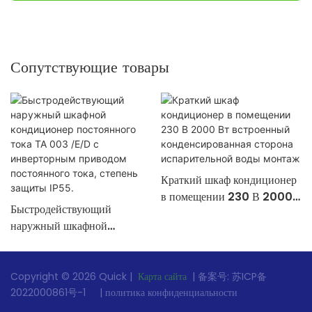
Сопутствующие товары
Краткий шкаф кондиционер
в помещении 230 В 2000
Быстродействующий
Вт встроенный
наружный шкафной
конденсированная сторона
кондиционер постоянного
испарительной воды монтаж
тока TA 003 /E/D с
инверторным приводом
Copyright © 2026 Quick |
Карта сайта
| 备案号:
苏ICP备
постоянного тока, степень
2022000861号-1
|
политика конфиденциальности
защиты IP55.