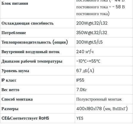
постоянного тока (- 44 В
Блок питания
постоянного тока ~ - 58 В
постоянного тока)
Охлаждающая способность
200W@L32/L32
Потребление
350W@L32/L32
Теплопроизводительность (опция)
300W@L5/L5
Внутренний воздушный поток
240 м³/ч
Диапазон рабочей температуры
-10℃~+55℃
Уровень шума
67 дБ(А)
IP класс
IP55
Вес нетто
7.0Кг
Способ монтажа
Полувстроенный монтаж
Размеры
400х180х178 (мм, ВхШхГ)
CE&Соответствует RoHS
YES