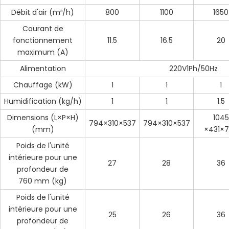
Débit d'air (m³/h)
800
1100
1650
Courant de
fonctionnement
11.5
16.5
20
maximum (A)
Alimentation
220V1Ph/50Hz
Chauffage (kW)
1
1
1
Humidification (kg/h)
1
1
1.5
Dimensions (L×P×H)
1045
794×310×537
794×310×537
(mm)
×431×
Poids de l'unité
intérieure pour une
27
28
36
profondeur de
760 mm (kg)
Poids de l'unité
intérieure pour une
25
26
36
profondeur de