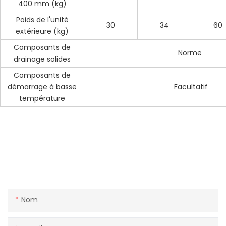
400 mm (kg)
Poids de l'unité
30
34
60
extérieure (kg)
Composants de
Norme
drainage solides
Composants de
démarrage à basse
Facultatif
température
Entrer en contact avec nous
Si vous avez des questions sur nos produits ou services,
n'hésitez pas à contacter l'équipe du service client.
Nom