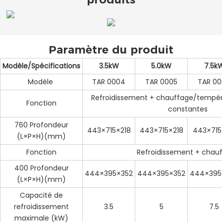
Paramètre du produit
Modèle/Spécifications
3.5kW
5.0kW
7.5k
Modèle
TAR 0004
TAR 0005
TAR 0
Refroidissement + chauffage/tempér
Fonction
constantes
760 Profondeur
443×715×218
443×715×218
443×715
(L×P×H)(mm)
Fonction
Refroidissement + chau
400 Profondeur
444×395×352
444×395×352
444×395
(L×P×H)(mm)
Capacité de
refroidissement
3.5
5
7.5
maximale (kW)