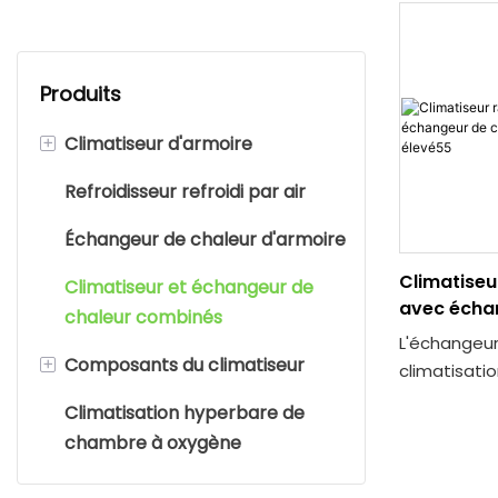
Produits
+
Climatiseur d'armoire
Refroidisseur refroidi par air
Climatiseur d'armoire de
télécommunication
Échangeur de chaleur d'armoire
Climatiseur précis
Climatiseu
Climatiseur et échangeur de
avec écha
chaleur combinés
Climatiseur à crémaillère
250 W/K IP
L'échangeu
+
Composants du climatiseur
Autre climatiseur d'armoire
climatisatio
045/250/E/D
Climatisation hyperbare de
Climatiseur TEC
Noyau d'échangeur de
de contrôle
chambre à oxygène
chaleur
extérieur 
lancé par Q
Compresseur de climatiseur