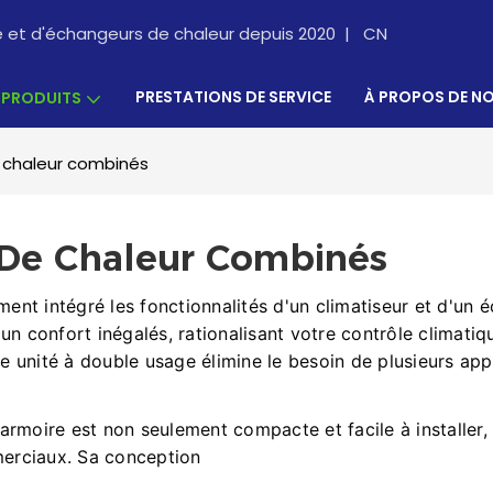
re et d'échangeurs de chaleur depuis 2020 |
CN
PRESTATIONS DE SERVICE
À PROPOS DE N
PRODUITS
 chaleur combinés
 De Chaleur Combinés
nt intégré les fonctionnalités d'un climatiseur et d'un é
un confort inégalés, rationalisant votre contrôle climatiq
unité à double usage élimine le besoin de plusieurs appar
'armoire est non seulement compacte et facile à install
mmerciaux. Sa conception