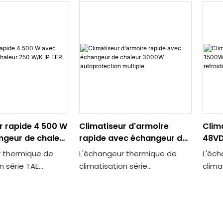
r rapide 4 500 W
Climatiseur d'armoire
Clim
ngeur de chaleur
rapide avec échangeur de
48VD
 EER élevé55
chaleur 3000W
batt
r thermique de
L'échangeur thermique de
L'éch
autoprotection multiple
grat
n série TAE
climatisation série
clima
 est un dispositif
TAE030/015/E/A, fabriqué par
015/0
 climatique
Suzhou Quick Thermal Control
conçu
haut de gamme
Technology Co., Ltd., est
envir
uick Thermal
conçu pour les besoins de
extrê