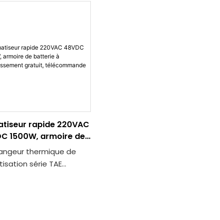
atiseur rapide 220VAC
C 1500W, armoire de
erie à refroidissement
angeur thermique de
uit, télécommande
tisation série TAE
80 est spécialement
 pour les
onnements extérieurs
mes, offrant un