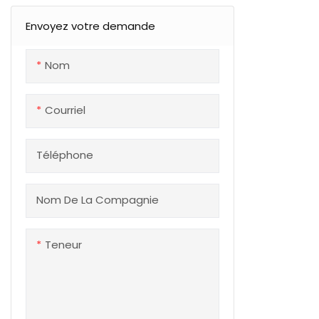
Control Tech
Évaporateur de climatiseur
conçu pour 
Envoyez votre demande
besoins de 
Condenseur de climatiseur
thermique 
Nom
extérieures
Chauffage PTC
équipement
Courriel
excellente f
Ventilateur axial
performanc
Ventilateur centrifuge
d'énergie, i
Téléphone
choix idéal 
installation
Nom De La Compagnie
Teneur