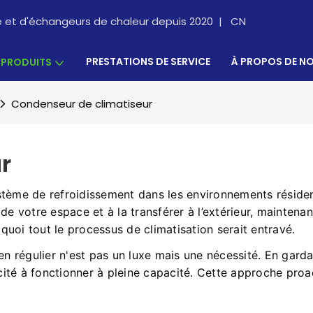
re et d'échangeurs de chaleur depuis 2020 |
CN
PRESTATIONS DE SERVICE
À PROPOS DE N
PRODUITS
Condenseur de climatiseur
r
stème de refroidissement dans les environnements résiden
r de votre espace et à la transférer à l’extérieur, maintenan
uoi tout le processus de climatisation serait entravé.
ien régulier n'est pas un luxe mais une nécessité. En gard
ité à fonctionner à pleine capacité. Cette approche proa