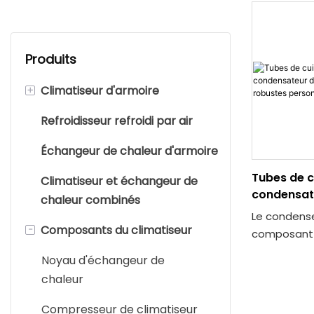
Produits
+
Climatiseur d'armoire
Refroidisseur refroidi par air
Climatiseur d'armoire de
télécommunication
Échangeur de chaleur d'armoire
Climatiseur précis
Tubes de c
Climatiseur et échangeur de
condensat
chaleur combinés
Climatiseur à crémaillère
climatiseu
Le condense
robustes p
-
Composants du climatiseur
Autre climatiseur d'armoire
composant 
conçu pour 
Climatiseur TEC
Noyau d'échangeur de
climatisatio
chaleur
l'utilisatio
et d'ailett
Compresseur de climatiseur