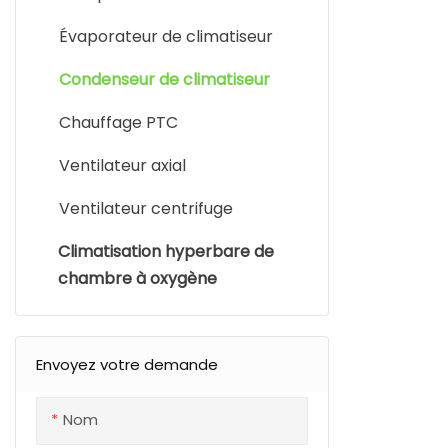
pour optimis
Évaporateur de climatiseur
l'échange th
d'un échang
Condenseur de climatiseur
tubes et ail
divers comp
Chauffage PTC
des cloisons
ailettes et
Ventilateur axial
pour former
Ventilateur centrifuge
sandwich a
Ces canaux 
Climatisation hyperbare de
brasés ou 
chambre à oxygène
pour créer 
l'échangeur
garantissant
processus d
Envoyez votre demande
chaleur rob
Nom
Le condense