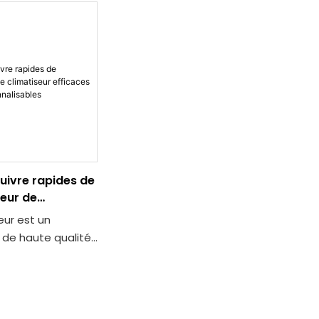
uivre rapides de
eur de
r efficaces
ur est un
ersonnalisables
de haute qualité
les systèmes de
n, caractérisé par
n de tubes en cuivre
es en aluminium