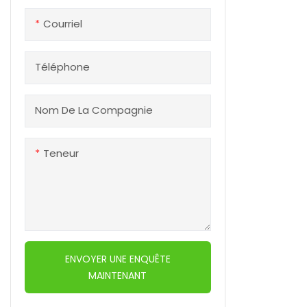
gamme de 
Courriel
tubes extéri
mm à 15,88 
flexibilité 
Téléphone
s'adapter à
capacités d
Nom De La Compagnie
Il utilise de
que le cuivr
l’acier inox
Teneur
leur durabili
conductivit
ailettes en
disponibles
tels qu
ENVOYER UNE ENQUÊTE
MAINTENANT