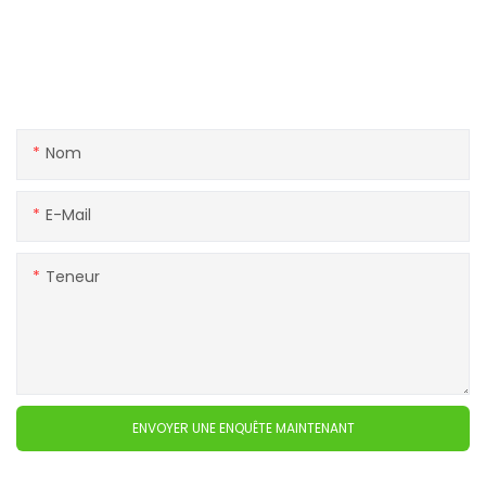
Entrer en contact avec nous
Si vous avez des questions sur nos produits ou services,
n'hésitez pas à contacter l'équipe du service client.
Nom
E-Mail
Teneur
ENVOYER UNE ENQUÊTE MAINTENANT