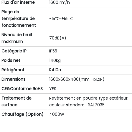
Flux d'air interne
1600 m³/h
Plage de
température de
-15℃~+55℃
fonctionnement
Niveau de bruit
70dB(A)
maximum
Catégorie IP
IP55
Poids net
140kg
Réfrigérant
R410a
Dimensions
1600x660x400(mm, HxLxP)
CE&Conforme RoHS
YES
Traitement de
Revêtement en poudre type extérieur,
surface
couleur standard : RAL7035
Chauffage (Option)
4000W