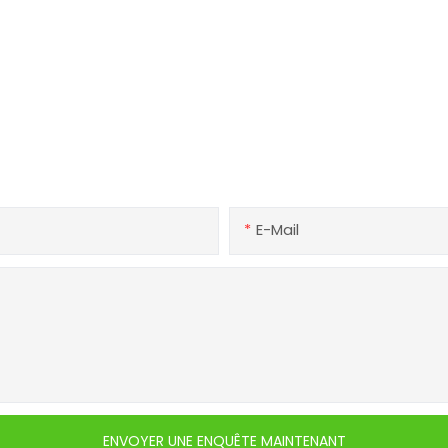
Entrer en contact avec nou
ns sur nos produits ou services, n'hésitez pas à contacter l'
E-Mail
ENVOYER UNE ENQUÊTE MAINTENANT