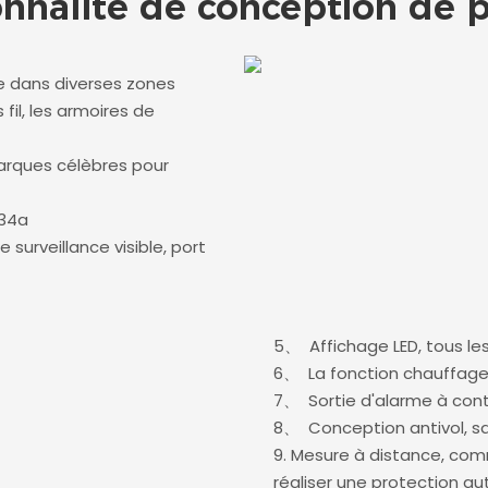
onnalité de conception de p
e dans diverses zones
il, les armoires de
arques célèbres pour
134a
surveillance visible, port
5、
Affichage LED, tous le
6、
La fonction chauffage
7、
Sortie d'alarme à con
8、
Conception antivol, s
9. Mesure à distance, co
réaliser une protection a