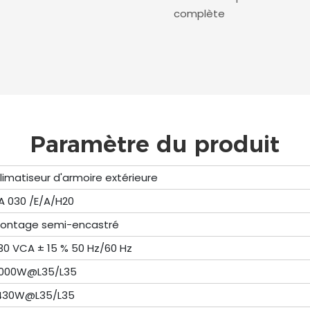
complète
Paramètre du produit
limatiseur d'armoire extérieure
A 030 /E/A/H20
ontage semi-encastré
30 VCA ± 15 % 50 Hz/60 Hz
000W@L35/L35
430W@L35/L35