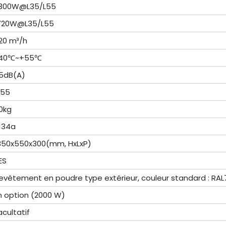
300W@L35/L55
720W@L35/L55
20 m³/h
40℃~+55℃
5dB(A)
P55
0kg
134a
350x550x300(mm, HxLxP)
ES
evêtement en poudre type extérieur, couleur standard : RA
n option (2000 W)
acultatif