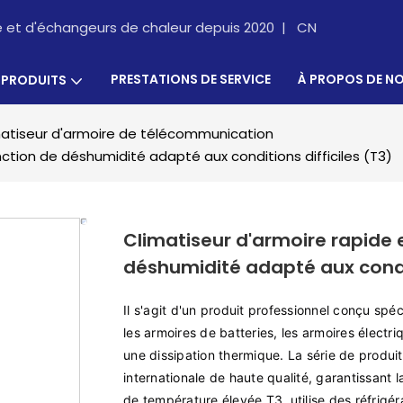
re et d'échangeurs de chaleur depuis 2020 |
CN
PRESTATIONS DE SERVICE
À PROPOS DE N
PRODUITS
atiseur d'armoire de télécommunication
nction de déshumidité adapté aux conditions difficiles (T3)
Climatiseur d'armoire rapide 
déshumidité adapté aux condit
Il s'agit d'un produit professionnel conçu sp
les armoires de batteries, les armoires électr
une dissipation thermique. La série de produ
internationale de haute qualité, garantissant la 
de température élevée T3, utilise des réfrig