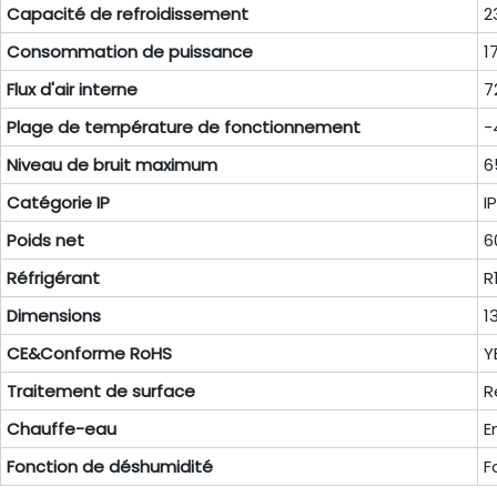
Capacité de refroidissement
2
Consommation de puissance
1
Flux d'air interne
7
Plage de température de fonctionnement
-
Niveau de bruit maximum
6
Catégorie IP
I
Poids net
6
Réfrigérant
R
Dimensions
1
CE&Conforme RoHS
Y
Traitement de surface
R
Chauffe-eau
E
Fonction de déshumidité
F