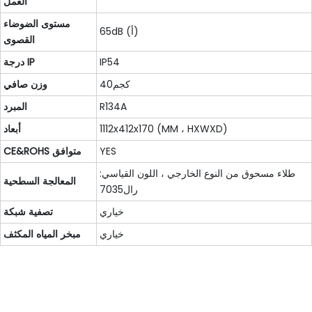
العمل
مستوى الضوضاء
65dB (أ)
القصوى
IP54
درجة IP
كجم40
وزن صافي
R134A
المبرد
1112x412x170 (MM ، HXWXD)
أبعاد
YES
CE&ROHS متوافق
طلاء مسحوق من النوع الخارجي ، اللون القياسي:
المعالجة السطحية
رال7035
خياري
تصفية شبكة
خياري
مبخر المياه المكثف
الحصول على اتصال معنا