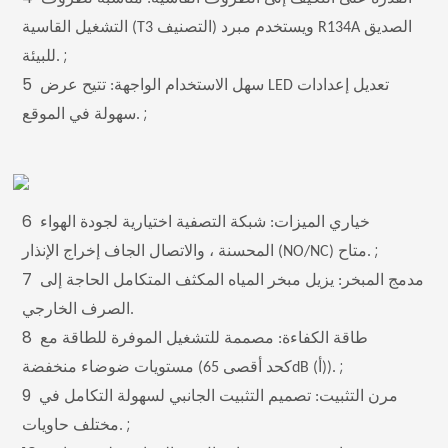
التشغيل القاسية (T3 التصنيف) ويستخدم مبرد R134A الصديق
;
للبيئة.
5
سهل الاستخدام الواجهة: تتيح عرض LED تعديل إعدادات
;
سهولة في الموقع.
6
خياري الميزات: شبكة التصفية اختيارية لجودة الهواء
;
المحسنة ، والاتصال الجاف إخراج الإنذار (NO/NC) متاح.
7
مدمج المبخر: يزيل مبخر المياه المكثف المتكامل الحاجة إلى
الصرف الخارجي.
8
طاقة الكفاءة: مصممة للتشغيل الموفرة للطاقة مع
;
مستويات ضوضاء منخفضة (كحد أقصى 65dB (أ)).
9
مرن التثبيت: تصميم التثبيت الجانبي لسهولة التكامل في
;
مختلف حاويات.