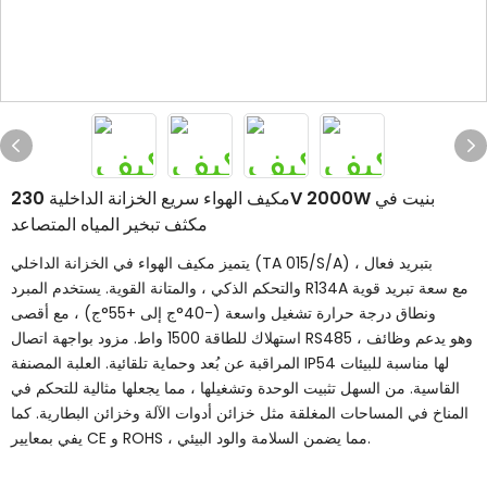
مكيف الهواء سريع الخزانة الداخلية 230V 2000W بنيت في
مكثف تبخير المياه المتصاعد
يتميز مكيف الهواء في الخزانة الداخلي (TA 015/S/A) بتبريد فعال ،
والتحكم الذكي ، والمتانة القوية. يستخدم المبرد R134A مع سعة تبريد قوية
ونطاق درجة حرارة تشغيل واسعة (-40°ج إلى +55°ج) ، مع أقصى
استهلاك للطاقة 1500 واط. مزود بواجهة اتصال RS485 ، وهو يدعم وظائف
المراقبة عن بُعد وحماية تلقائية. العلبة المصنفة IP54 لها مناسبة للبيئات
القاسية. من السهل تثبيت الوحدة وتشغيلها ، مما يجعلها مثالية للتحكم في
المناخ في المساحات المغلقة مثل خزائن أدوات الآلة وخزائن البطارية. كما
يفي بمعايير CE و ROHS ، مما يضمن السلامة والود البيئي.