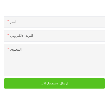
إذا كان لديك أي أسئلة حول منتجاتنا أو خدماتنا ، لا تتردد في الوصول إلى
فريق خدمة العملاء.
اسم
البريد الإلكتروني
المحتوى
إرسال الاستفسار الآن