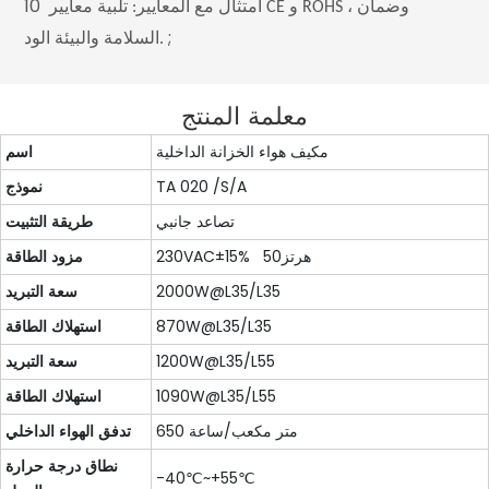
10
امتثال مع المعايير: تلبية معايير CE و ROHS ، وضمان
;
السلامة والبيئة الود.
معلمة المنتج
مكيف هواء الخزانة الداخلية
اسم
TA 020 /S/A
نموذج
تصاعد جانبي
طريقة التثبيت
230VAC±15% هرتز50
مزود الطاقة
2000W@L35/L35
سعة التبريد
870W@L35/L35
استهلاك الطاقة
1200W@L35/L55
سعة التبريد
1090W@L35/L55
استهلاك الطاقة
650 متر مكعب/ساعة
تدفق الهواء الداخلي
نطاق درجة حرارة
-40℃~+55℃