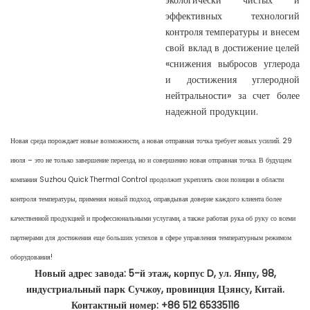
экологически чистых и
эффективных технологий
контроля температуры и внесем
свой вклад в достижение целей
«снижения выбросов углерода
и достижения углеродной
нейтральности» за счет более
надежной продукции.
Новая среда порождает новые возможности, а новая отправная точка требует новых усилий. 29
июля – это не только завершение переезда, но и совершенно новая отправная точка. В будущем
компания Suzhou Quick Thermal Control продолжит укреплять свои позиции в области
контроля температуры, применяя новый подход, оправдывая доверие каждого клиента более
качественной продукцией и профессиональными услугами, а также работая рука об руку со всеми
партнерами для достижения еще больших успехов в сфере управления температурным режимом
оборудования!
Новый адрес завода: 5-й этаж, корпус D, ул. Янпу, 98,
индустриальный парк Сучжоу, провинция Цзянсу, Китай.
Контактный номер: +86 512 65335116