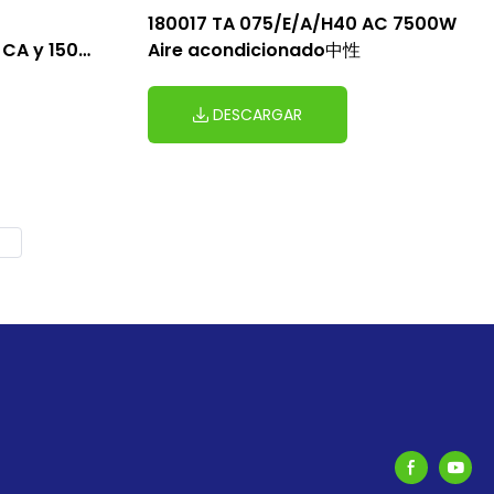
180017 TA 075/E/A/H40 AC 7500W
 CA y 1500
Aire acondicionado中性
DESCARGAR