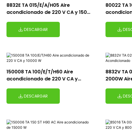
8832E TA 015/E/A/H05 Aire
80022 TA 1
acondicionado de 220 V CA y 1500
acondicion
W
10000 W
DESCARGAR
DES
150008 TA 100/E/T/H60 Aire
8832V TA 
acondicionado de 220 V CA y
2000W Air
10000 W
DESCARGAR
DES