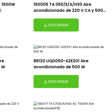
C 1500W
150005 TA 050/E/A/H30 Aire
款
acondicionado de 220 V CA y 5000
W
DESCARGAR
re
86120 UQD050-A2E201 Aire
0 W
acondicionado de 500 W
DESCARGAR