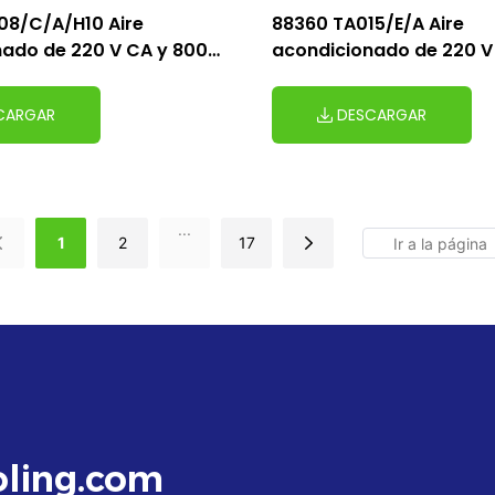
08/C/A/H10 Aire
88360 TA015/E/A Aire
ado de 220 V CA y 800
acondicionado de 220 V
W
CARGAR
DESCARGAR
...
1
2
17
ling.com