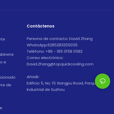
Contáctenos
Persona de contacto: David Zhang
ete
WhatsApp:6285283255035
Teléfono: +86 - 185 0158 0582
abinete
Correo electrónico:
o e
David.Zhang@topquickcooling.com
Añadir:
icionado
Edificio 5, No. 15 Xiangpu Road, Parque
ete de
Industrial de Suzhou
te