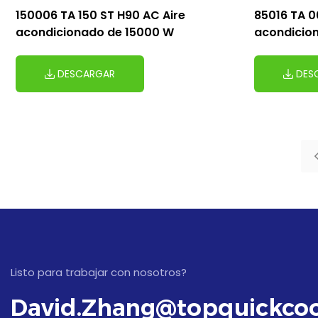
150006 TA 150 ST H90 AC Aire
85016 TA 0
acondicionado de 15000 W
acondicion
W
DESCARGAR
DES
Listo para trabajar con nosotros?
David.Zhang@topquickcoo