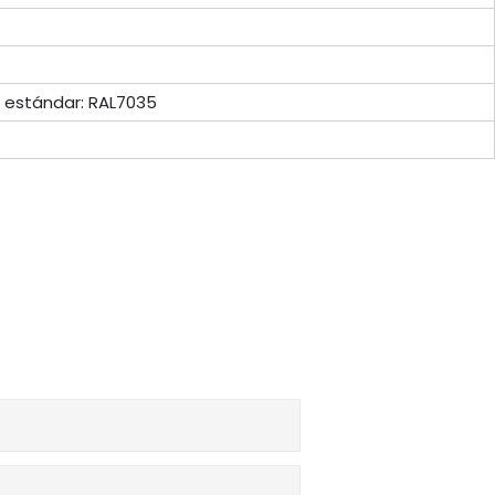
r estándar: RAL7035
ros
l equipo de atención al cliente.