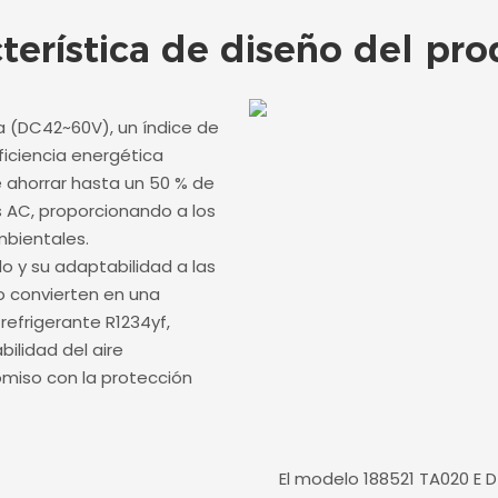
terística de diseño del pr
a (DC42~60V), un índice de
ficiencia energética
e ahorrar hasta un 50 % de
s AC, proporcionando a los
bientales.
do y su adaptabilidad a las
o convierten en una
 refrigerante R1234yf,
ilidad del aire
miso con la protección
El modelo 188521 TA020 E 