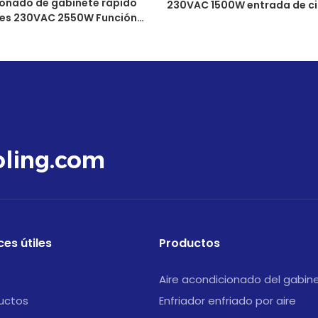
ionado de gabinete rápido
230VAC 1500W entrada de ci
res 230VAC 2550W Función
externa y aire de escape
utodiagnóstico de fallas
ling.com
ces útiles
Productos
Aire acondicionado del gabin
uctos
Enfriador enfriado por aire