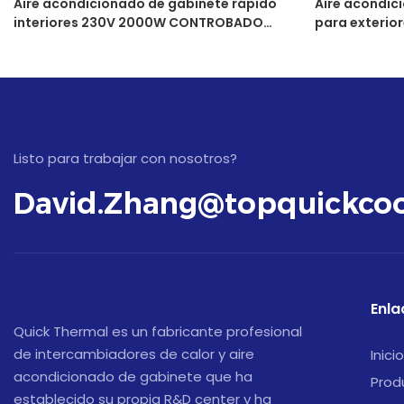
Aire acondicionado de gabinete rápido
Aire acondic
interiores 230V 2000W CONTROBADO
para exterio
ENTRADO ENVAPORADOR DE AGUA
integral de a
CONDENSADO Montaje
Listo para trabajar con nosotros?
David.Zhang@topquickcoo
Enla
Quick Thermal es un fabricante profesional
de intercambiadores de calor y aire
Inicio
acondicionado de gabinete que ha
Prod
establecido su propia R&D center y ha