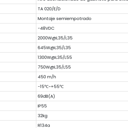
TA 020/E/D
Montaje semiempotrado
-48VDC
2000W@L35/L35
645W@L35/L35
1300W@L35/L55
750W@L35/L55
450 m/h
-15℃~+55℃
69dB(A)
IP55
32kg
R134a