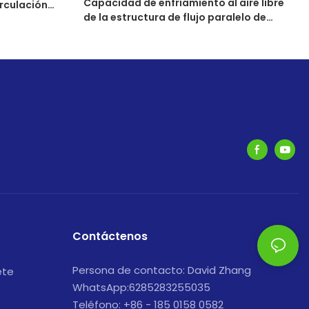
Capacidad de enfriamiento al aire libre
rculación
de la estructura de flujo paralelo de
380VAC 7500W del aire acondicionado
rápido del gabinete alta
Contáctenos
Persona de contacto: David Zhang
ete
WhatsApp:6285283255035
Teléfono: +86 - 185 0158 0582