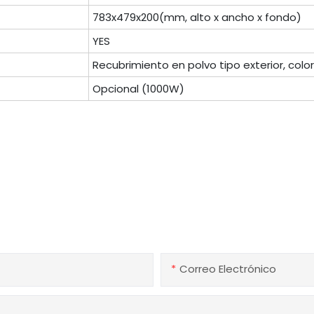
783x479x200(mm, alto x ancho x fondo)
YES
Recubrimiento en polvo tipo exterior, colo
Opcional (1000W)
nte en contacto con nosot
nuestros productos o servicios, no dude en comunicarse con e
Correo Electrónico